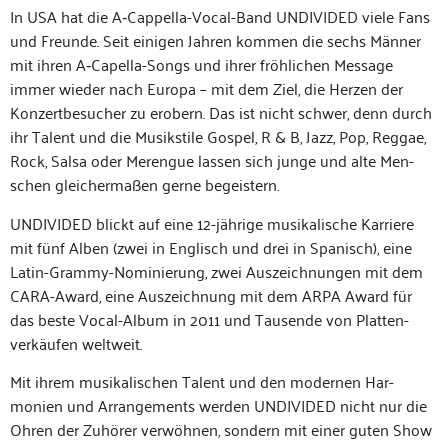
In USA hat die A‑Cap­pel­la-Vocal-Band UNDIVIDED viele Fans
und Fre­unde. Seit eini­gen Jahren kom­men die sechs Män­ner
mit ihren A‑Capel­la-Songs und ihrer fröh­lichen Mes­sage
immer wieder nach Europa – mit dem Ziel, die Herzen der
Konz­ertbe­such­er zu erobern. Das ist nicht schw­er, denn durch
ihr Tal­ent und die Musik­stile Gospel, R & B, Jazz, Pop, Reg­gae,
Rock, Sal­sa oder Merengue lassen sich junge und alte Men­
schen gle­icher­maßen gerne begeistern.
UNDIVIDED blickt auf eine 12-jährige musikalis­che Kar­riere
mit fünf Alben (zwei in Englisch und drei in Spanisch), eine
Latin-Gram­my-Nominierung, zwei Ausze­ich­nun­gen mit dem
CARA-Award, eine Ausze­ich­nung mit dem ARPA Award für
das beste Vocal-Album in 2011 und Tausende von Plat­ten­
verkäufen weltweit.
Mit ihrem musikalis­chen Tal­ent und den mod­er­nen Har­
monien und Arrange­ments wer­den UNDIVIDED nicht nur die
Ohren der Zuhör­er ver­wöh­nen, son­dern mit ein­er guten Show