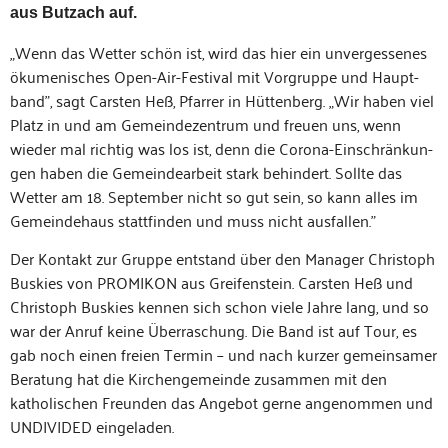
aus Butzach auf.
„Wenn das Wet­ter schön ist, wird das hier ein unvergessenes
öku­menis­ches Open-Air-Fes­ti­val mit Vor­gruppe und Haupt­
band”, sagt Carsten Heß, Pfar­rer in Hüt­ten­berg. „Wir haben viel
Platz in und am Gemein­dezen­trum und freuen uns, wenn
wieder mal richtig was los ist, denn die Coro­na-Ein­schränkun­
gen haben die Gemein­dear­beit stark behin­dert. Sollte das
Wet­ter am 18. Sep­tem­ber nicht so gut sein, so kann alles im
Gemein­de­haus stat­tfind­en und muss nicht ausfallen.”
Der Kon­takt zur Gruppe ent­stand über den Man­ag­er Christoph
Buskies von PROMIKON aus Greifen­stein. Carsten Heß und
Christoph Buskies ken­nen sich schon viele Jahre lang, und so
war der Anruf keine Über­raschung. Die Band ist auf Tour, es
gab noch einen freien Ter­min – und nach kurz­er gemein­samer
Beratung hat die Kirchenge­meinde zusam­men mit den
katholis­chen Fre­un­den das Ange­bot gerne angenom­men und
UNDIVIDED eingeladen.