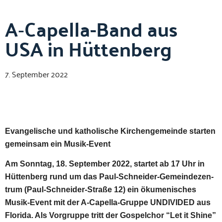
A‑Capella-Band aus
USA in Hüttenberg
7. September 2022
Evan­ge­lis­che und katholis­che Kirchenge­meinde starten
gemein­sam ein Musik-Event
Am Son­ntag, 18. Sep­tem­ber 2022, startet ab 17 Uhr in
Hüt­ten­berg rund um das Paul-Schnei­der-Gemein­dezen­
trum (Paul-Schnei­der-Straße 12) ein öku­menis­ches
Musik-Event mit der A‑Capel­la-Gruppe UNDIVIDED aus
Flori­da. Als Vor­gruppe tritt der Gospel­chor “Let it Shine”