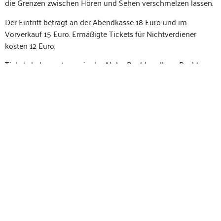
die Gren­zen zwis­chen Hören und Sehen ver­schmelzen lassen.
Der Ein­tritt beträgt an der Abend­kasse 18 Euro und im
Vorverkauf 15 Euro. Ermäßigte Tick­ets für Nichtver­di­ener
kosten 12 Euro.
Tick­ets bekommt man in der Alpha-Buch­hand­lung Recht­en­
bach, bei der katholis­chen Kirchenge­meinde unter der Tele­
fon­num­mer 01520 46 16 918, im evan­ge­lis­chen Pfar­ramt unter
der Num­mer 0171 4930 494 und online auf www.evangelisch-
in-huettenberg.de
Tick­ets HIER online bestellen »
Reinschauen/Reinhören:
» youtu.be/-z-W_qNl6Ao »
Flyer/Plakate:
PDF:
» UNDIVIDED 09.2022 »