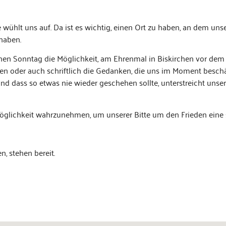
 wühlt uns auf. Da ist es wichtig, einen Ort zu haben, an dem unse
 haben.
nen Son­ntag die Möglichkeit, am Ehren­mal in Biskirchen vor dem 
gen oder auch schriftlich die Gedanken, die uns im Moment beschäft
und dass so etwas nie wieder geschehen sollte, unter­stre­icht unser
 Möglichkeit wahrzunehmen, um unser­er Bitte um den Frieden eine s
, ste­hen bereit.