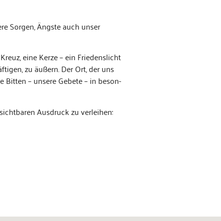
re Sor­gen, Äng­ste auch unser
Kreuz, eine Kerze – ein Friedenslicht
i­gen, zu äußern. Der Ort, der uns
e Bit­ten – unsere Gebete – in beson­
icht­baren Aus­druck zu verleihen: