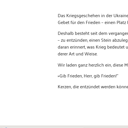
Das Kriegs­geschehen in der Ukraine
Gebet für den Frieden – einen Platz
Deshalb beste­ht seit dem ver­gan­ge
– zu entzün­den, einen Stein abzule­
daran erin­nert, was Krieg bedeutet 
der­er Art und Weise.
Wir laden ganz her­zlich ein, diese
»Gib Frieden, Herr, gib Frieden!”
Kerzen, die entzün­det wer­den kön­nen