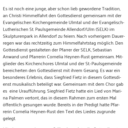
Es ist noch eine junge, aber schon lieb gewor­dene Tra­di­tion,
an Christi Him­melfahrt den Gottes­di­enst gemein­sam mit der
Evan­ge­lis­chen Kirchenge­meinde Ulm­tal und der Evan­ge­lisch-
Lutherischen St. Pauls­ge­meinde Allendorf/Ulm (SELK) im
Skulp­turen­park in Allen­dorf zu feiern. Nach vorherigem Dauer­
re­gen war das rechtzeit­ig zum Him­melfahrt­stag möglich. Den
Gottes­di­enst gestal­teten der Pfar­rer der SELK, Sebas­t­ian
Anwand und Pfar­rerin Cor­nelia Hey­nen-Rust gemein­sam. Mit­
glieder des Kirchen­chores Ulm­tal und der St.-Paulsgemeinde
bere­icherten den Gottes­di­enst mit ihrem Gesang. Es war ein
beson­deres Erleb­nis, dass Siegfried Fietz in diesem Gottes­di­
enst musikalisch beteiligt war. Gemein­sam mit dem Chor gab
es eine Urauf­führung. Siegfried Fietz hat­te ein Lied von Mari­
na Pal­men ver­tont, das in diesem Rah­men zum ersten Mal
öffentlich gesun­gen wurde. Bere­its in der Predigt hat­te Pfar­
rerin Cor­nelia Hey­nen-Rust den Text des Liedes zugrunde
gelegt.