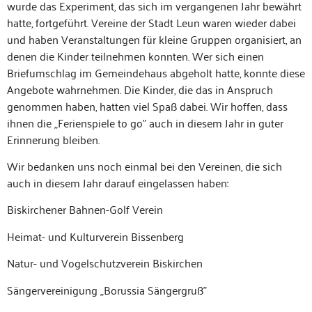
wurde das Exper­i­ment, das sich im ver­gan­genen Jahr bewährt
hat­te, fort­ge­führt. Vere­ine der Stadt Leun waren wieder dabei
und haben Ver­anstal­tun­gen für kleine Grup­pen organ­isiert, an
denen die Kinder teil­nehmen kon­nten. Wer sich einen
Briefum­schlag im Gemein­de­haus abge­holt hat­te, kon­nte diese
Ange­bote wahrnehmen. Die Kinder, die das in Anspruch
genom­men haben, hat­ten viel Spaß dabei. Wir hof­fen, dass
ihnen die „Ferien­spiele to go” auch in diesem Jahr in guter
Erin­nerung bleiben.
Wir bedanken uns noch ein­mal bei den Vere­inen, die sich
auch in diesem Jahr darauf ein­ge­lassen haben:
Biskirch­en­er Bah­nen-Golf Verein
Heimat- und Kul­turvere­in Bissenberg
Natur- und Vogelschutzvere­in Biskirchen
Sängervere­ini­gung „Borus­sia Sängergruß”