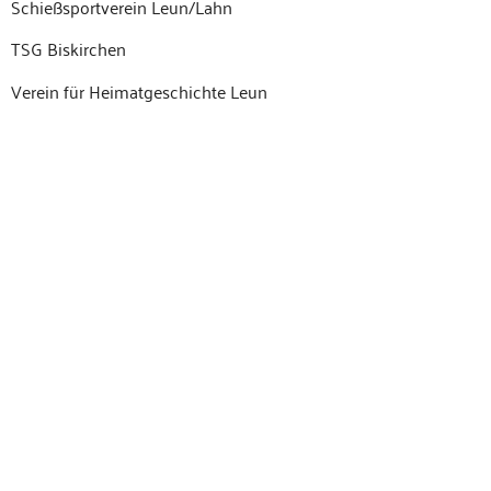
Schießs­portvere­in Leun/Lahn
TSG Biskirchen
Vere­in für Heimat­geschichte Leun