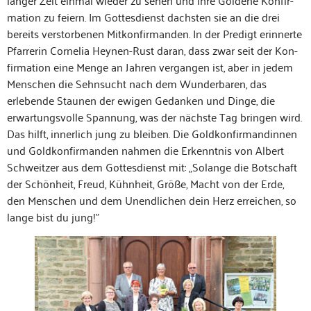
ma­tion zu feiern. Im Gottes­di­enst dachsten sie an die drei
bere­its ver­stor­be­nen Mitkon­fir­man­den. In der Predigt erin­nerte
Pfar­rerin Cor­nelia Hey­nen-Rust daran, dass zwar seit der Kon­
fir­ma­tion eine Menge an Jahren ver­gan­gen ist, aber in jedem
Men­schen die Sehn­sucht nach dem Wun­der­baren, das
erlebende Staunen der ewigen Gedanken und Dinge, die
erwartungsvolle Span­nung, was der näch­ste Tag brin­gen wird.
Das hil­ft, inner­lich jung zu bleiben. Die Gold­kon­fir­mandin­nen
und Gold­kon­fir­man­den nah­men die Erken­nt­nis von Albert
Schweitzer aus dem Gottes­di­enst mit: „Solange die Botschaft
der Schön­heit, Freud, Kühn­heit, Größe, Macht von der Erde,
den Men­schen und dem Unendlichen dein Herz erre­ichen, so
lange bist du jung!”