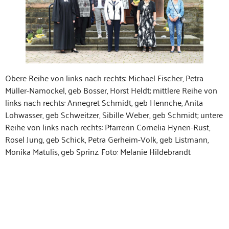
Obere Rei­he von links nach rechts: Michael Fis­ch­er, Petra
Müller-Namock­el, geb Boss­er, Horst Heldt; mit­tlere Rei­he von
links nach rechts: Annegret Schmidt, geb Hen­nche, Ani­ta
Lohwass­er, geb Schweitzer, Sibille Weber, geb Schmidt; untere
Rei­he von links nach rechts: Pfar­rerin Cor­nelia Hynen-Rust,
Rosel Jung, geb Schick, Petra Ger­heim-Volk, geb List­mann,
Moni­ka Mat­ulis, geb Sprinz. Foto: Melanie Hildebrandt