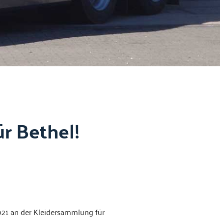
r Bethel!
21 an der Klei­der­samm­lung für