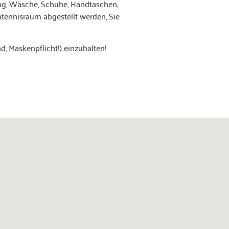
dung, Wäsche, Schuhe, Hand­taschen,
hten­nis­raum abgestellt wer­den, Sie
nd, Maskenpflicht!) einzuhalten!