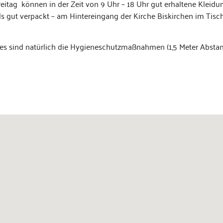
Fre­itag kön­nen in der Zeit von 9 Uhr – 18 Uhr gut erhal­tene Klei­
ils gut ver­packt – am Hin­terein­gang der Kirche Biskirchen im Tis­c
es sind natür­lich die Hygien­eschutz­maß­nah­men (1,5 Meter Absta