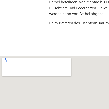
Bethel beteili­gen. Von Mon­tag bis 
Plüschtiere und Feder­bet­ten – jew­e
wer­den dann von Bethel abgeholt.
Beim Betreten des Tis­chten­nis­raum