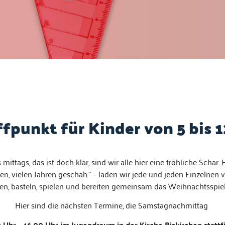
ffpunkt für Kinder von 5 bis 1
it­tags, das ist doch klar, sind wir alle hier eine fröh­liche Schar.
len, vie­len Jahren geschah.” – laden wir jede und jeden Einzel­nen 
gen, basteln, spie­len und bere­it­en gemein­sam das Wei­h­nachtsspiel
Hier sind die näch­sten Ter­mine, die Sam­sta­gnach­mit­tag
 Uhr – 16.00 Uhr im Jugen­draum in der Kirche Biskirchen stattf