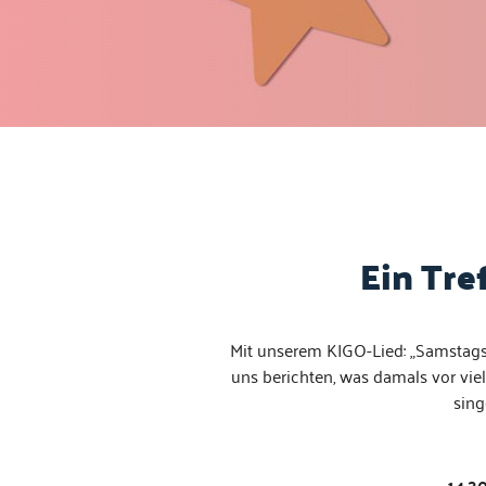
Ein Tre
Mit unserem KIGO-Lied: „Sam­stags m
uns bericht­en, was damals vor vie­
sin­
14.30