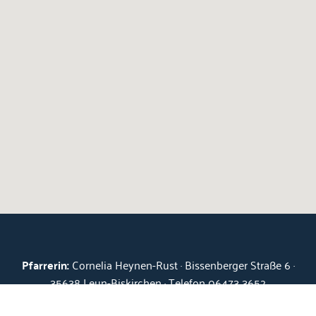
Pfarrerin:
Cornelia Heynen-Rust · Bissenberger Straße 6 ·
35638 Leun-Biskirchen · Telefon 06473 3652