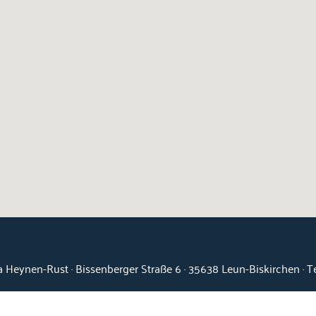
 Heynen-Rust · Bissenberger Straße 6 · 35638 Leun-Biskirchen · 
Kontakt