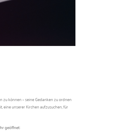
­men zu kön­nen – seine Gedanken zu ord­nen
it, eine unser­er Kirchen aufzusuchen, für
hr geöffnet: