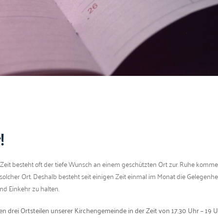
!
­den Zeit beste­ht oft der tiefe Wun­sch an einem geschützten Ort zur Ruhe kom
solch­er Ort. Deshalb beste­ht seit eini­gen Zeit ein­mal im Monat die Gele­gen­he
und Einkehr zu halten.
en drei Ort­steilen unser­er Kirchenge­meinde in der Zeit von 17.30 Uhr – 19 U