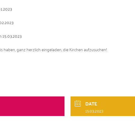
01.2023
.02.2023
m 15.03.2023
s haben, ganz her­zlich ein­ge­laden,
die Kirchen aufzusuchen!
DATE
15.03.2023