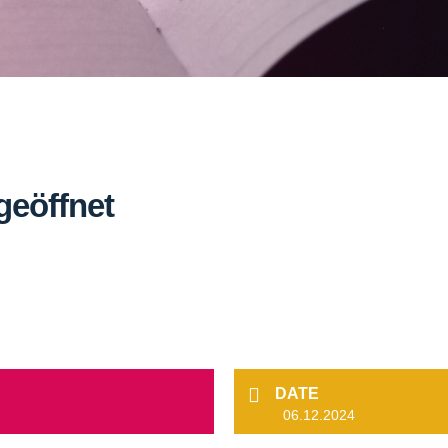
geöffnet
DATE
06.12.2024