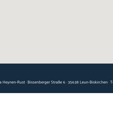
a Heynen-Rust · Bissenberger Straße 6 · 35638 Leun-Biskirchen · 
Kontakt