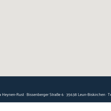
 Heynen-Rust · Bissenberger Straße 6 · 35638 Leun-Biskirchen · 
Kontakt