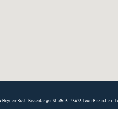
 Heynen-Rust · Bissenberger Straße 6 · 35638 Leun-Biskirchen · 
Kontakt