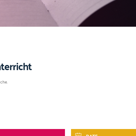
erricht
rche.