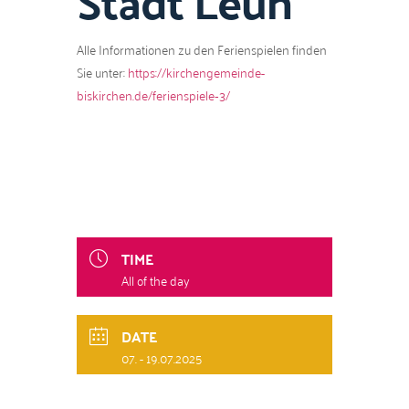
Stadt Leun”
Alle Infor­ma­tio­nen zu den Ferien­spie­len find­en
Sie unter:
https://kirchengemeinde-
biskirchen.de/ferienspiele‑3/
TIME
All of the day
DATE
07. - 19.07.2025